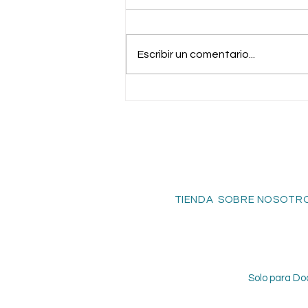
Escribir un comentario...
Un consejo clínico que puede
cambiar tu enfoque en el
diagnóstico y tratamiento del
bruxismo y de la DTM
TIENDA SOBRE NOSOTRO
Solo para Do