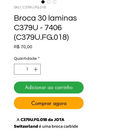
SKU: C379U.FG.018
Broca 30 laminas
C379U - 7406
(C379U.FG.018)
Preço
R$ 70,00
Quantidade
*
Adicionar ao carrinho
Comprar agora
A
C379U.FG.018 da JOTA
Switzerland
é uma broca carbide