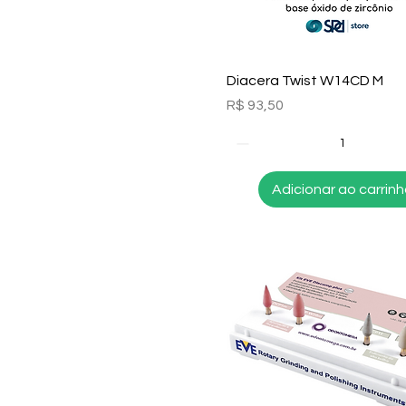
Visualização rápida
Diacera Twist W14CD M
Preço
R$ 93,50
Adicionar ao carrin