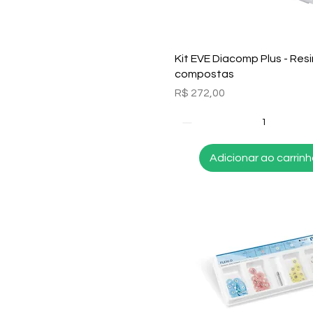
Visualização rápida
Kit EVE Diacomp Plus - Res
compostas
Preço
R$ 272,00
Adicionar ao carrin