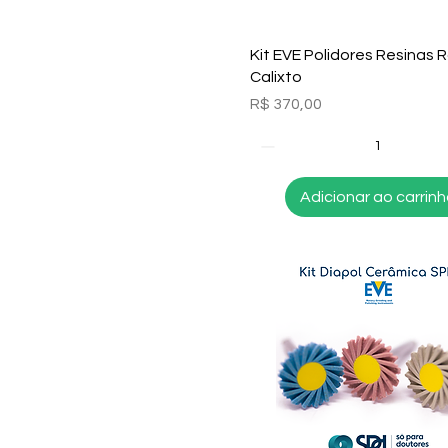
Visualização rápida
Kit EVE Polidores Resinas 
Calixto
Preço
R$ 370,00
Adicionar ao carrin