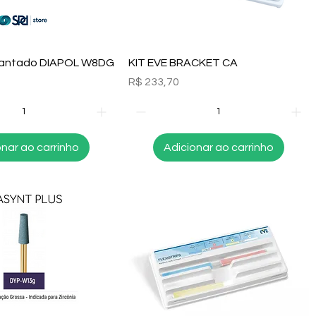
alização rápida
Visualização rápida
mantado DIAPOL W8DG
KIT EVE BRACKET CA
Preço
R$ 233,70
onar ao carrinho
Adicionar ao carrinho