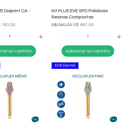
alização rápida
Visualização rápida
VE Diaprint CA -
Kit PLUS EVE SPD Polidores
Resinas Compostas
l
eço promocional
Preço normal
Preço promocional
 183,50
R$ 580,00
R$ 487,00
onar ao carrinho
Adicionar ao carrinho
EVE Dental