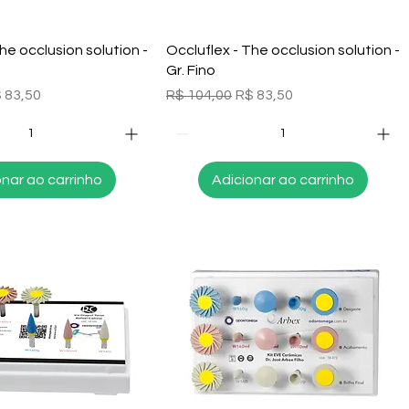
alização rápida
Visualização rápida
he occlusion solution -
Occluflex - The occlusion solution -
Gr. Fino
l
eço promocional
Preço normal
Preço promocional
 83,50
R$ 104,00
R$ 83,50
onar ao carrinho
Adicionar ao carrinho