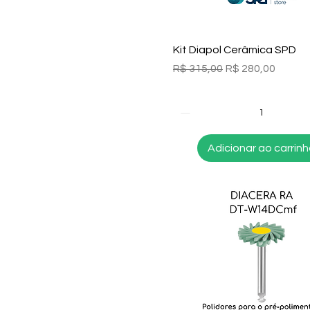
Visualização rápida
Kit Diapol Cerâmica SPD
Preço normal
Preço promocion
R$ 315,00
R$ 280,00
Adicionar ao carrin