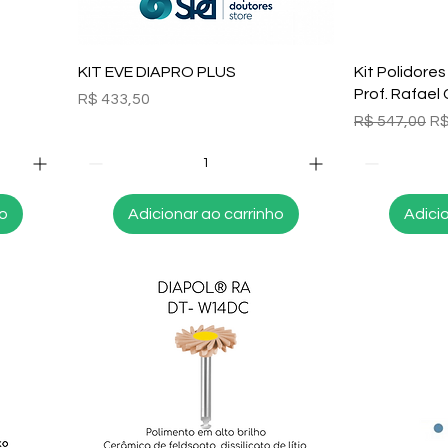
Visualização rápida
Visu
KIT EVE DIAPRO PLUS
Kit Polidore
Prof. Rafael 
al
Preço
R$ 433,50
Preço norma
Pr
R$ 547,00
R$
ho
Adicionar ao carrinho
Adici