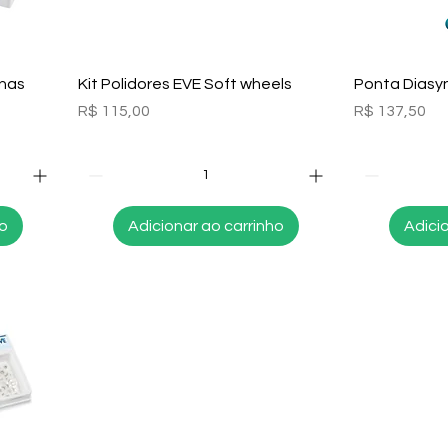
Visualização rápida
Visu
inas
Kit Polidores EVE Soft wheels
Ponta Diasy
Preço
Preço
R$ 115,00
R$ 137,50
ho
Adicionar ao carrinho
Adici