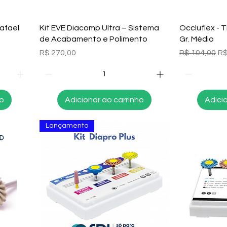
Visualização rápida
Visu
Rafael
Kit EVE Diacomp Ultra – Sistema
Occluflex - T
de Acabamento e Polimento
Gr. Médio
Preço
Preço norma
Pr
R$ 270,00
R$ 104,00
R$
ho
Adicionar ao carrinho
Adici
Lançamento