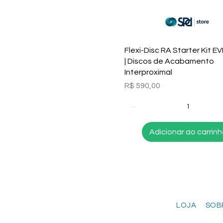
Visualização rápida
Flexi-Disc RA Starter Kit E
| Discos de Acabamento
Interproximal
Preço
R$ 590,00
Adicionar ao carrin
LOJA
SOB