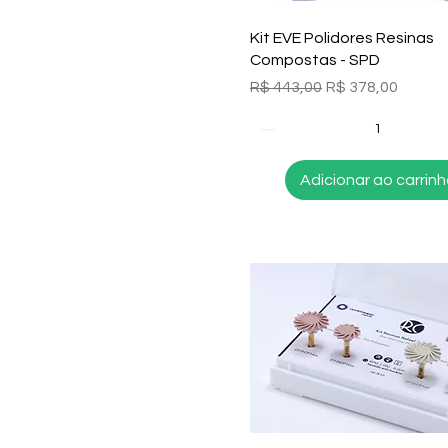
R$ 83
R$ 1.170
Visualização rápida
Kit EVE Polidores Resinas
Compostas - SPD
Preço normal
Preço promocion
R$ 443,00
R$ 378,00
Adicionar ao carrin