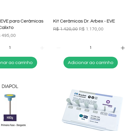
alização rápida
Visualização rápida
s EVE para Cerâmicas
Kit Cerâmicas Dr. Arbex - EVE
Calixto
Preço normal
Preço promocional
R$ 1.420,00
R$ 1.170,00
l
eço promocional
 495,00
onar ao carrinho
Adicionar ao carrinho