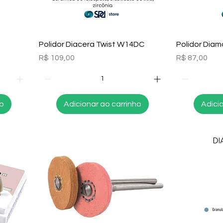
Visualização rápida
Visu
Polidor Diacera Twist W14DC
Polidor Dia
Preço
Preço
R$ 109,00
R$ 87,00
ho
Adicionar ao carrinho
Adici