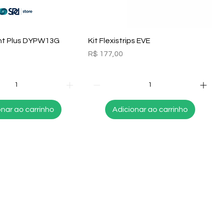
alização rápida
Visualização rápida
nt Plus DYPW13G
Kit Flexistrips EVE
Preço
R$ 177,00
onar ao carrinho
Adicionar ao carrinho