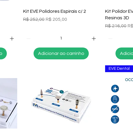
Visualização rápida
Visu
Kit EVE Polidores Espirais c/ 2
Kit Polidor E
Resinas 3D
Preço normal
Preço promocional
R$ 252,00
R$ 205,00
al
Preço norma
Pr
R$ 216,00
R$
ho
Adicionar ao carrinho
Adici
EVE Dental