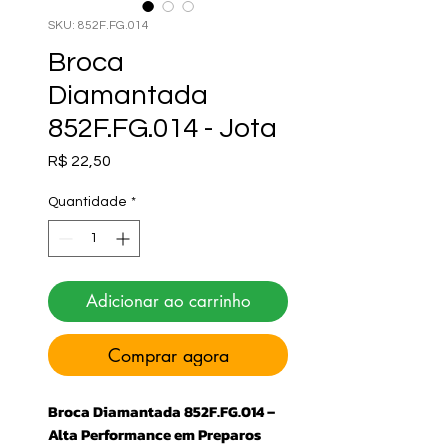
SKU: 852F.FG.014
Broca
Diamantada
852F.FG.014 - Jota
Preço
R$ 22,50
Quantidade
*
Adicionar ao carrinho
Comprar agora
Broca Diamantada 852F.FG.014 –
Alta Performance em Preparos