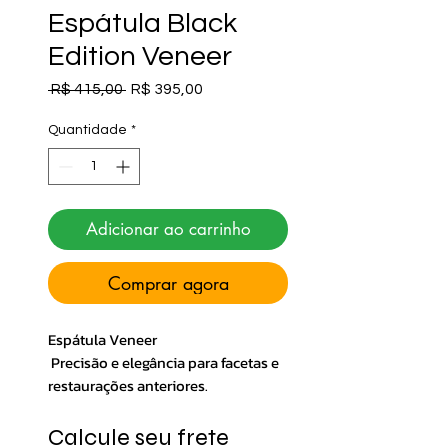
Espátula Black
Edition Veneer
Preço normal
Preço promocional
 R$ 415,00 
R$ 395,00
Quantidade
*
Adicionar ao carrinho
Comprar agora
Espátula Veneer
Precisão e elegância para facetas e
restaurações anteriores.
Com design projetado pelo Prof.
Rafael Calixto, a Composite Shape
Calcule seu frete