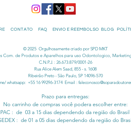
RE
CONTATO
FAQ
ENVIO E REEMBOLSO
BLOG
POLÍT
© 2025 Orgulhosamente criado por SPD MKT
s Com. de Produtos e Aparelhos para uso Odontologico, Marketing
C.N.P.J. : 26.673.879/0001-26
Rua Alice Alem Saad, 855 - s. 1608
Ribeirão Preto - São Paulo, SP 14096-570
one/ whatsapp: +55 16 99296-3174 Email :
faleconosco@soparadoutore
Prazo para entregas:
No carrinho de compras você podera escolher entre:
PAC : de 03 a 15 dias dependendo da região do Brasil
SEDEX : de 01 a 05 dias dependendo da região do Brasi