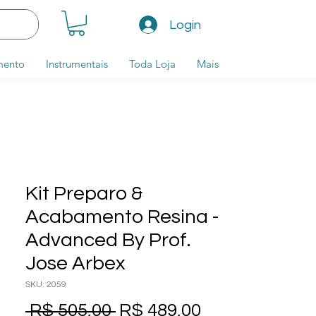
Login
mento
Instrumentais
Toda Loja
Mais
Kit Preparo &
Acabamento Resina -
Advanced By Prof.
Jose Arbex
SKU: 2059
Preço normal
Preço promoc
 R$ 505,00 
R$ 489,00