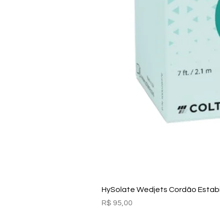
HySolate Wedjets Cordão Estabil
Preço
R$ 95,00