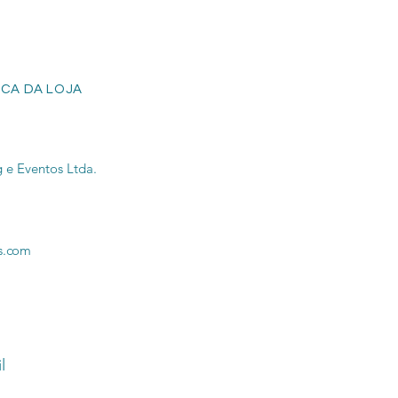
ICA DA LOJA
 e Eventos Ltda.
s.com
l