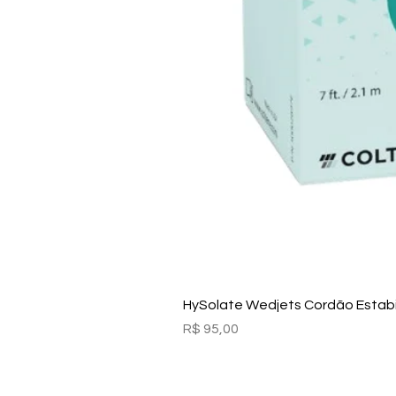
HySolate Wedjets Cordão Estabil
Preço
R$ 95,00