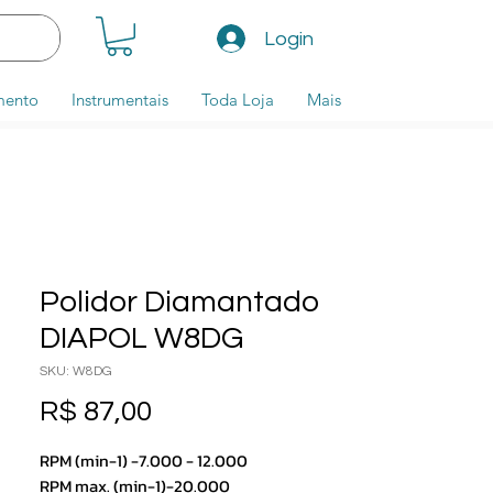
Login
mento
Instrumentais
Toda Loja
Mais
Polidor Diamantado
DIAPOL W8DG
SKU: W8DG
Preço
R$ 87,00
RPM (min-1) -7.000 - 12.000
RPM max. (min-1)-20.000