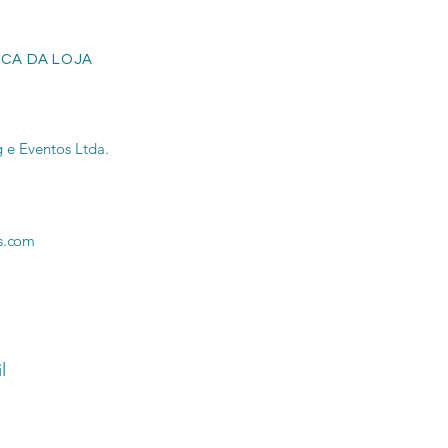
ICA DA LOJA
 e Eventos Ltda.
s.com
l