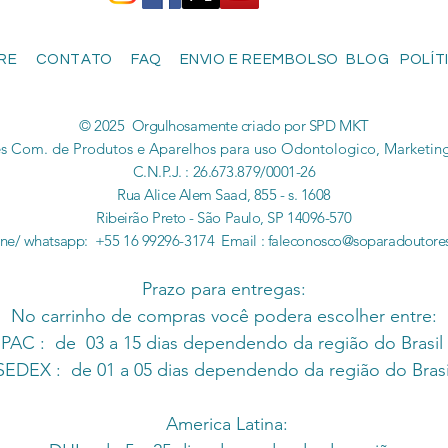
RE
CONTATO
FAQ
ENVIO E REEMBOLSO
BLOG
POLÍT
© 2025 Orgulhosamente criado por SPD MKT
s Com. de Produtos e Aparelhos para uso Odontologico, Marketing
C.N.P.J. : 26.673.879/0001-26
Rua Alice Alem Saad, 855 - s. 1608
Ribeirão Preto - São Paulo, SP 14096-570
one/ whatsapp: +55 16 99296-3174 Email :
faleconosco@soparadoutore
Prazo para entregas:
No carrinho de compras você podera escolher entre:
PAC : de 03 a 15 dias dependendo da região do Brasil
SEDEX : de 01 a 05 dias dependendo da região do Brasi
America Latina: