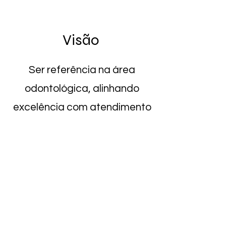
Visão
Ser referência na área
odontológica, alinhando
excelência com atendimento
ao cliente e produtos de alta
qualidade. Através da
educação continuada
contribuir para uma
Odontologia melhor!