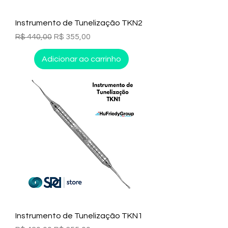
Instrumento de Tunelização TKN2
Preço normal
Preço promocional
R$ 440,00
R$ 355,00
Adicionar ao carrinho
Instrumento de Tunelização TKN1