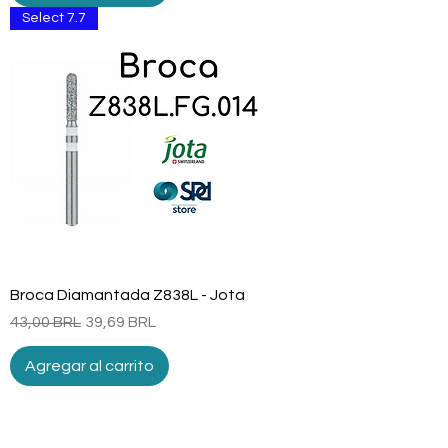
Select 7.7
Broca Diamantada Z838L - Jota
Precio
Precio de oferta
43,00 BRL
39,69 BRL
Agregar al carrito