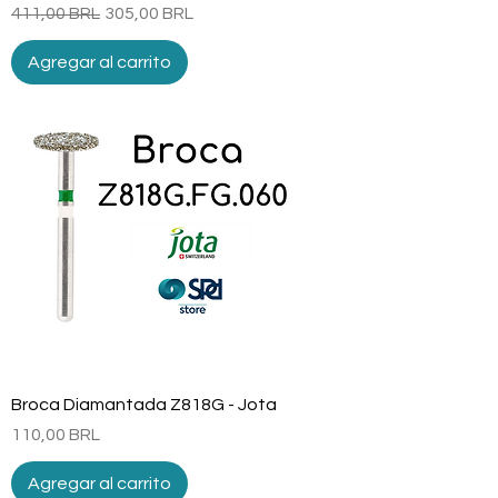
Precio
Precio de oferta
411,00 BRL
305,00 BRL
Agregar al carrito
Broca Diamantada Z818G - Jota
Precio
110,00 BRL
Agregar al carrito