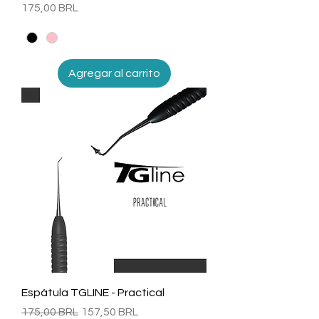
Precio
175,00 BRL
Agregar al carrito
Espátula TGLINE - Practical
Precio
Precio de oferta
175,00 BRL
157,50 BRL