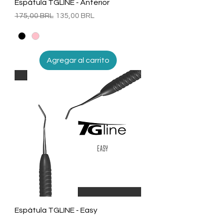
Espátula TGLINE - Anterior
Precio
Precio de oferta
175,00 BRL
135,00 BRL
Agregar al carrito
Espátula TGLINE - Easy