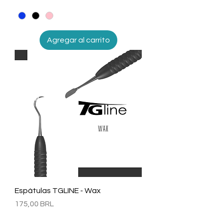
Agregar al carrito
Espátulas TGLINE - Wax
Precio
175,00 BRL