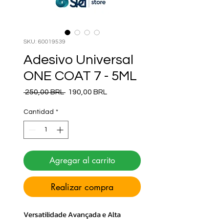
SKU: 60019539
Adesivo Universal
ONE COAT 7 - 5ML
Precio
Precio de oferta
 250,00 BRL 
190,00 BRL
Cantidad
*
Agregar al carrito
Realizar compra
Versatilidade Avançada e Alta