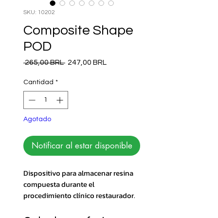
SKU: 10202
Composite Shape
POD
Precio
Precio de oferta
 265,00 BRL 
247,00 BRL
Cantidad
*
Agotado
Notificar al estar disponible
Dispositivo para almacenar resina
compuesta durante el
procedimiento clínico restaurador.
Posee un capuchón naranja
semitransparente, que reduce el