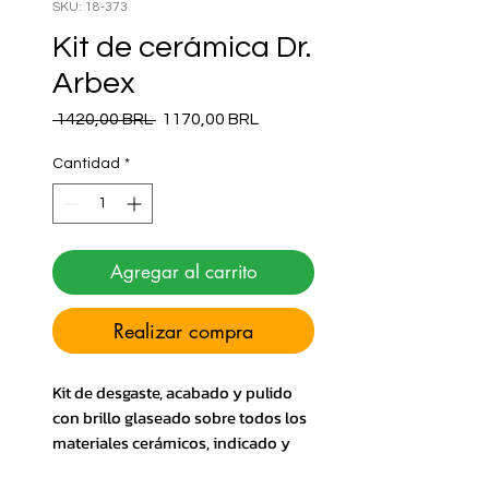
SKU: 18-373
Kit de cerámica Dr.
Arbex
Precio
Precio de oferta
 1420,00 BRL 
1170,00 BRL
Cantidad
*
Agregar al carrito
Realizar compra
Kit de desgaste, acabado y pulido
con brillo glaseado sobre todos los
materiales cerámicos, indicado y
diseñado por el Dr. José Arbex