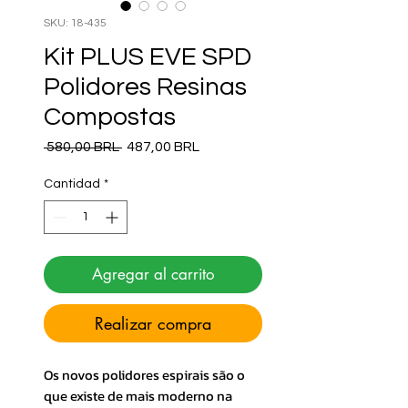
SKU: 18-435
Kit PLUS EVE SPD
Polidores Resinas
Compostas
Precio
Precio de oferta
 580,00 BRL 
487,00 BRL
Cantidad
*
Agregar al carrito
Realizar compra
Os novos polidores espirais são o
que existe de mais moderno na