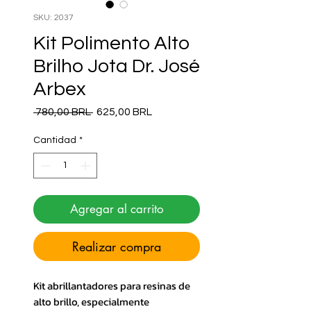
SKU: 2037
Kit Polimento Alto
Brilho Jota Dr. José
Arbex
Precio
Precio de oferta
 780,00 BRL 
625,00 BRL
Cantidad
*
Agregar al carrito
Realizar compra
Kit abrillantadores para resinas de
alto brillo, especialmente