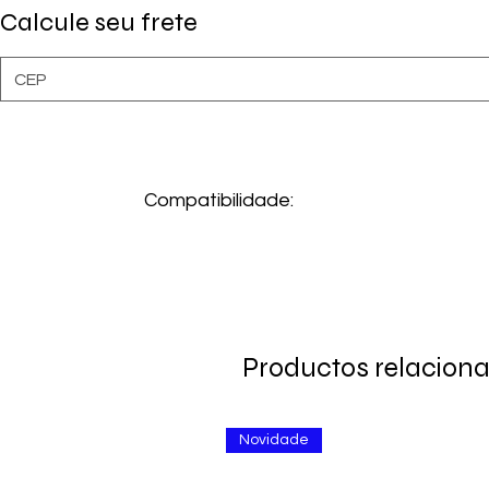
Calcule seu frete
Compatibilidade:
Resinas bisacrílicas:
•Acrytemp (Zhermack)
•LuxaCrown (DMG)
•Luxatemp Star (DMG)
•Protemp 4 (3M)
•Visalys Temp (Kettenbach)
Productos relacion
Novidade