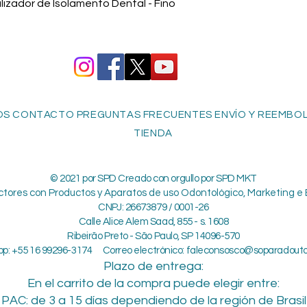
Vista rápida
izador de Isolamento Dental - Fino
S CONTACTO PREGUNTAS FRECUENTES ENVÍO Y REEMBOLS
TIENDA
© 2021 por SPD Creado con orgullo por SPD MKT
ctores con Productos y Aparatos de uso Odontológico, Marketing e 
CNPJ: 26673879 / 0001-26
Calle Alice Alem Saad, 855 - s. 1608
Ribeirão Preto - São Paulo, SP 14096-570
p: +55 16 99296-3174 Correo electrónico:
faleconsosco@soparadout
Plazo de entrega:
En el carrito de la compra puede elegir entre:
PAC: de 3 a 15 días dependiendo de la región de Brasil