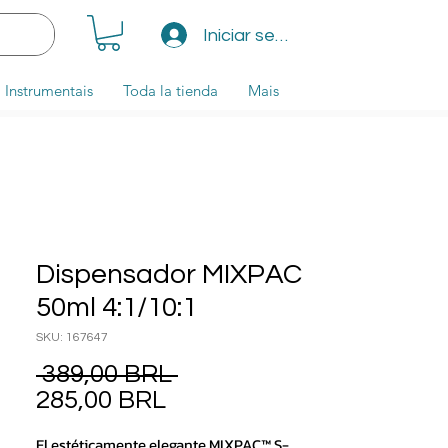
Iniciar sesión
Instrumentais
Toda la tienda
Mais
Dispensador MIXPAC
50ml 4:1/10:1
SKU: 167647
Precio
 389,00 BRL 
Precio de oferta
285,00 BRL
El estéticamente elegante MIXPAC™ S-