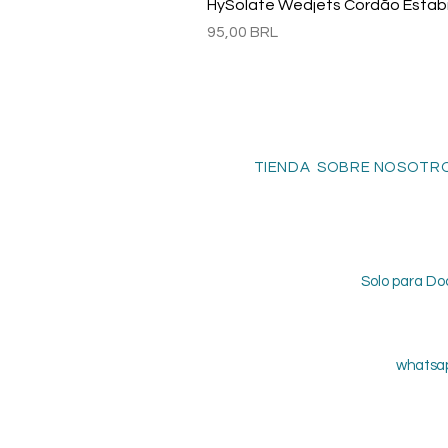
HySolate Wedjets Cordão Estabil
Precio
95,00 BRL
TIENDA SOBRE NOSOTRO
Solo para Do
whatsap