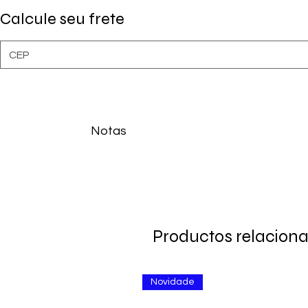
Calcule seu frete
Notas
Agite bem antes de usar.
Leia a bula com atenção.
Productos relacion
Novidade