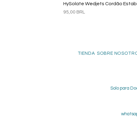
HySolate Wedjets Cordão Estabil
Precio
95,00 BRL
TIENDA SOBRE NOSOTRO
Solo para Do
whatsap