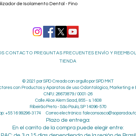
Vista rápida
izador de Isolamento Dental - Fino
S CONTACTO PREGUNTAS FRECUENTES ENVÍO Y REEMBOLS
TIENDA
© 2021 por SPD Creado con orgullo por SPD MKT
ctores con Productos y Aparatos de uso Odontológico, Marketing e 
CNPJ: 26673879 / 0001-26
Calle Alice Alem Saad, 855 - s. 1608
Ribeirão Preto - São Paulo, SP 14096-570
p: +55 16 99296-3174 Correo electrónico:
faleconsosco@soparadout
Plazo de entrega:
En el carrito de la compra puede elegir entre:
PAC: de 3 a 15 días dependiendo de la región de Brasil