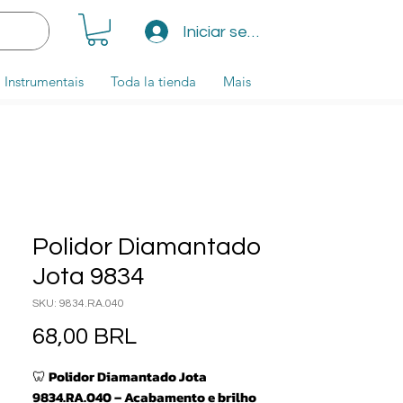
Iniciar sesión
Instrumentais
Toda la tienda
Mais
Polidor Diamantado
Jota 9834
SKU: 9834.RA.040
Precio
68,00 BRL
🦷
Polidor Diamantado Jota
9834.RA.040 – Acabamento e brilho