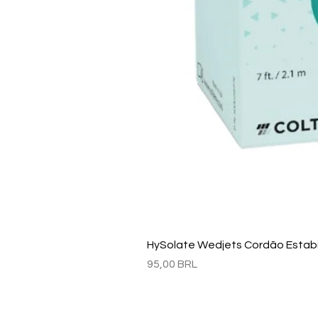
HySolate Wedjets Cordão Estabil
Precio
95,00 BRL