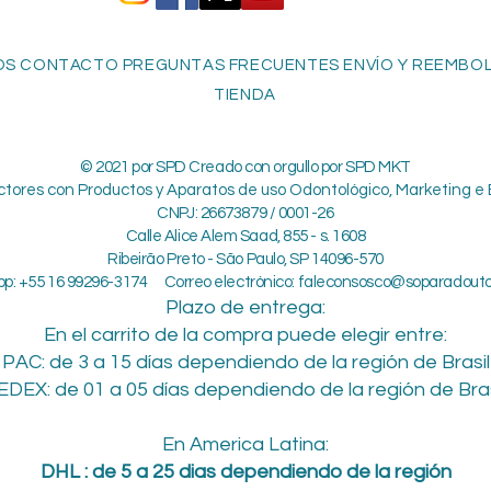
S CONTACTO PREGUNTAS FRECUENTES ENVÍO Y REEMBOLS
TIENDA
© 2021 por SPD Creado con orgullo por SPD MKT
ctores con Productos y Aparatos de uso Odontológico, Marketing e 
CNPJ: 26673879 / 0001-26
Calle Alice Alem Saad, 855 - s. 1608
Ribeirão Preto - São Paulo, SP 14096-570
p: +55 16 99296-3174 Correo electrónico:
faleconsosco@soparadout
Plazo de entrega:
En el carrito de la compra puede elegir entre:
PAC: de 3 a 15 días dependiendo de la región de Brasil
EDEX: de 01 a 05 días dependiendo de la región de Bras
En America Latina:
DHL : de 5 a 25 dias dependiendo de la región