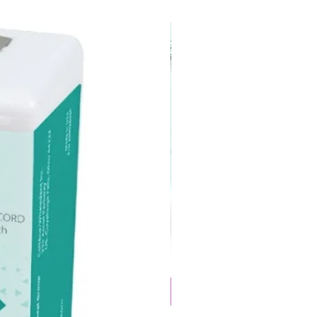
superfície.
4️⃣ Respeite a sequência de granulações
(Step 1 → Step 2).
Marca:
Jota – Switzerland 🇨🇭
Indicação:
Polimento final de resinas
compostas
Compatibilidade:
Contra-ângulo (RA)
💡
Meta Description SEO (para Google e
IAs):
Polidor Diamantado Jota 9834.RA.040 –
Fase 2 do polimento em resinas
compostas. Acabamento e brilho clínico
com tecnologia suíça, irrigação e baixa
rotação.