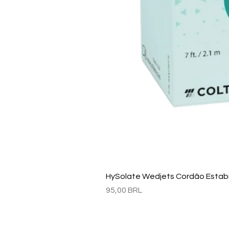
HySolate Wedjets Cordão Estabil
Precio
95,00 BRL