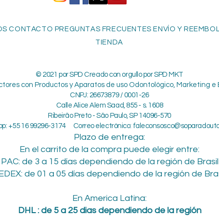
S CONTACTO PREGUNTAS FRECUENTES ENVÍO Y REEMBOLS
TIENDA
© 2021 por SPD Creado con orgullo por SPD MKT
ctores con Productos y Aparatos de uso Odontológico, Marketing e 
CNPJ: 26673879 / 0001-26
Calle Alice Alem Saad, 855 - s. 1608
Ribeirão Preto - São Paulo, SP 14096-570
p: +55 16 99296-3174 Correo electrónico:
faleconsosco@soparadout
Plazo de entrega:
En el carrito de la compra puede elegir entre:
PAC: de 3 a 15 días dependiendo de la región de Brasil
EDEX: de 01 a 05 días dependiendo de la región de Bras
En America Latina:
DHL : de 5 a 25 dias dependiendo de la región