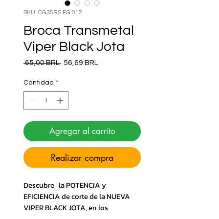
SKU: CG35RS.FG.012
Broca Transmetal
Viper Black Jota
Precio
Precio de oferta
 65,00 BRL 
56,69 BRL
Cantidad
*
Agregar al carrito
Realizar compra
Descubre la POTENCIA y
EFICIENCIA de corte de la NUEVA
VIPER BLACK JOTA, en los
procedimientos de corte más